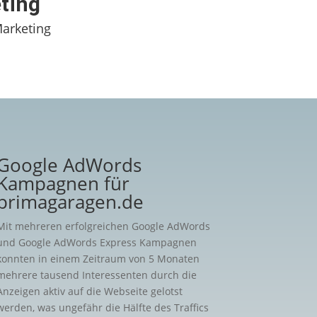
eting
arketing
Google AdWords
Kampagnen für
primagaragen.de
Mit mehreren erfolgreichen Google AdWords
und Google AdWords Express Kampagnen
konnten in einem Zeitraum von 5 Monaten
mehrere tausend Interessenten durch die
Anzeigen aktiv auf die Webseite gelotst
werden, was ungefähr die Hälfte des Traffics