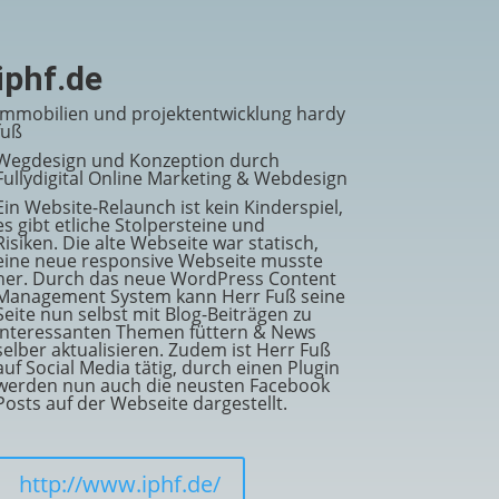
iphf.de
immobilien und projektentwicklung hardy
fuß
Wegdesign und Konzeption durch
Fullydigital Online Marketing & Webdesign
Ein Website-Relaunch ist kein Kinderspiel,
es gibt etliche Stolpersteine und
Risiken. Die alte Webseite war statisch,
eine neue responsive Webseite musste
her. Durch das neue WordPress Content
Management System kann Herr Fuß seine
Seite nun selbst mit Blog-Beiträgen zu
interessanten Themen füttern & News
selber aktualisieren. Zudem ist Herr Fuß
auf Social Media tätig, durch einen Plugin
werden nun auch die neusten Facebook
Posts auf der Webseite dargestellt.
http://www.iphf.de/