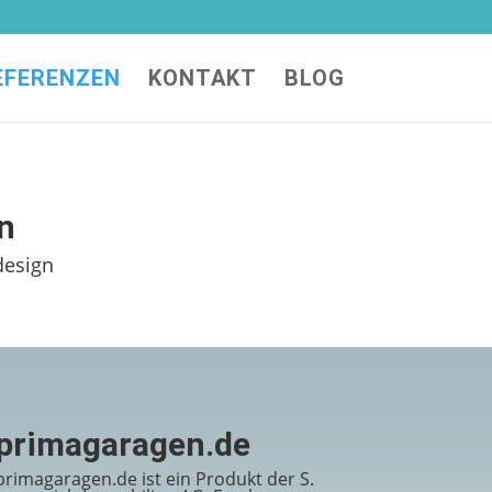
EFERENZEN
KONTAKT
BLOG
n
design
primagaragen.de
primagaragen.de ist ein Produkt der S.