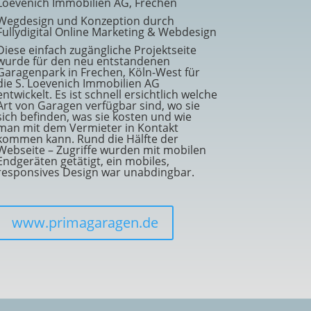
Loevenich Immobilien AG, Frechen
Wegdesign und Konzeption durch
Fullydigital Online Marketing & Webdesign
Diese einfach zugängliche Projektseite
wurde für den neu entstandenen
Garagenpark in Frechen, Köln-West für
die S. Loevenich Immobilien AG
entwickelt. Es ist schnell ersichtlich welche
Art von Garagen verfügbar sind, wo sie
sich befinden, was sie kosten und wie
man mit dem Vermieter in Kontakt
kommen kann. Rund die Hälfte der
Webseite – Zugriffe wurden mit mobilen
Endgeräten getätigt, ein mobiles,
responsives Design war unabdingbar.
www.primagaragen.de