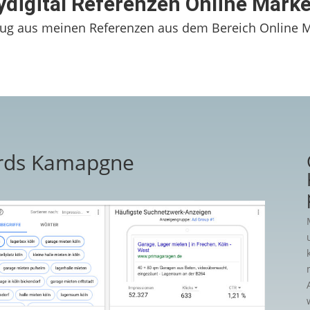
ydigital Referenzen Online Mark
zug aus meinen Referenzen aus dem Bereich Online M
ords Kamapgne